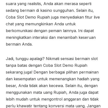
suara yang realistis, Anda akan merasa seperti
sedang bermain di kasino sungguhan. Selain itu,
Coba Slot Demo Rupiah juga menyediakan fitur live
chat yang memungkinkan Anda untuk
berkomunikasi dengan pemain lainnya. Ini dapat
meningkatkan interaksi dan menambah keseruan
bermain Anda.
Jadi, tunggu apalagi? Nikmati sensasi bermain slot
tanpa batas dengan Coba Slot Demo Rupiah
sekarang juga! Dengan berbagai pilihan permainan
dan kesempatan untuk memenangkan hadiah yang
besar, Anda tidak akan kecewa. Selain itu, dengan
menggunakan mata uang Rupiah, Anda juga dapat
lebih mudah untuk mengontrol anggaran dan tidak
perlu khawatir tentang konversi mata uang. Jangan