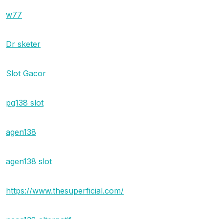
w77
Dr sketer
Slot Gacor
pg138 slot
agen138
agen138 slot
https://www.thesuperficial.com/