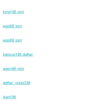
p
i
p
o
o
king138 slot
p
s
s
o
t
t
egp88 slot
s
:
:
egp88 slot
kaskus138 daftar
agen96 slot
daftar roket338
ikan138