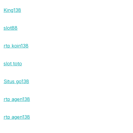
King138
slot88
rtp koin138
slot toto
Situs go138
rtp agen138
rtp agen138