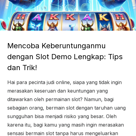
Mencoba Keberuntunganmu
dengan Slot Demo Lengkap: Tips
dan Trik!
Hai para pecinta judi online, siapa yang tidak ingin
merasakan keseruan dan keuntungan yang
ditawarkan oleh permainan slot? Namun, bagi
sebagian orang, bermain slot dengan taruhan uang
sungguhan bisa menjadi risiko yang besar. Oleh
karena itu, bagi kamu yang masih ingin merasakan
sensasi bermain slot tanpa harus mengeluarkan