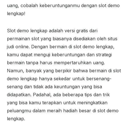
uang, cobalah keberuntunganmu dengan slot demo
lengkap!
Slot demo lengkap adalah versi gratis dari
permainan slot yang biasanya disediakan oleh situs
judi online. Dengan bermain di slot demo lengkap,
kamu dapat menguji keberuntungan dan strategi
bermain tanpa harus mempertaruhkan uang.
Namun, banyak yang berpikir bahwa bermain di slot
demo lengkap hanya sekedar untuk bersenang-
senang dan tidak ada keuntungan yang bisa
didapatkan. Padahal, ada beberapa tips dan trik
yang bisa kamu terapkan untuk meningkatkan
peluangmu dalam meraih hadiah besar di slot demo
lengkap.