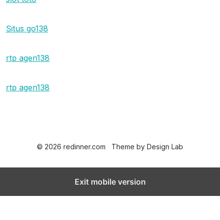
Situs go138
rtp agen138
rtp agen138
© 2026 redinner.com
Theme by
Design Lab
Exit mobile version