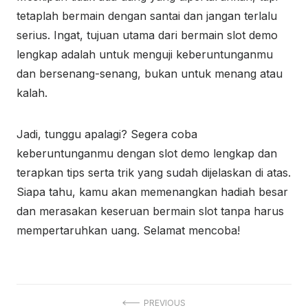
tetaplah bermain dengan santai dan jangan terlalu
serius. Ingat, tujuan utama dari bermain slot demo
lengkap adalah untuk menguji keberuntunganmu
dan bersenang-senang, bukan untuk menang atau
kalah.
Jadi, tunggu apalagi? Segera coba
keberuntunganmu dengan slot demo lengkap dan
terapkan tips serta trik yang sudah dijelaskan di atas.
Siapa tahu, kamu akan memenangkan hadiah besar
dan merasakan keseruan bermain slot tanpa harus
mempertaruhkan uang. Selamat mencoba!
N
PREVIOUS