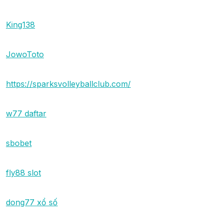
King138
JowoToto
https://sparksvolleyballclub.com/
w77 daftar
sbobet
fly88 slot
dong77 xổ số