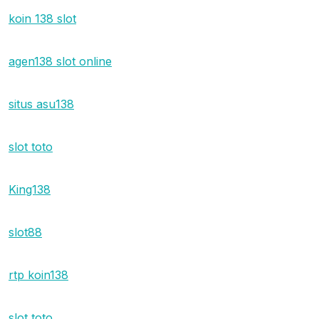
koin 138 slot
agen138 slot online
situs asu138
slot toto
King138
slot88
rtp koin138
slot toto