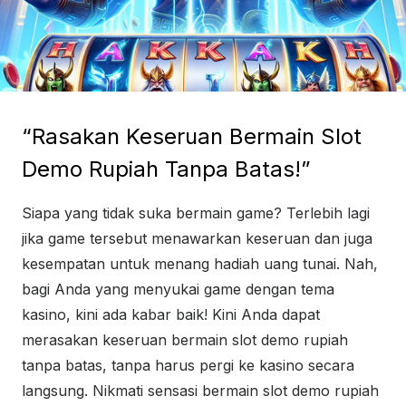
“Rasakan Keseruan Bermain Slot
Demo Rupiah Tanpa Batas!”
Siapa yang tidak suka bermain game? Terlebih lagi
jika game tersebut menawarkan keseruan dan juga
kesempatan untuk menang hadiah uang tunai. Nah,
bagi Anda yang menyukai game dengan tema
kasino, kini ada kabar baik! Kini Anda dapat
merasakan keseruan bermain slot demo rupiah
tanpa batas, tanpa harus pergi ke kasino secara
langsung. Nikmati sensasi bermain slot demo rupiah