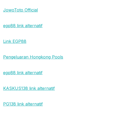
JowoToto Official
egp88 link alternatif
Link EGP88
Pengeluaran Hongkong Pools
egp88 link alternatif
KASKUS138 link alternatif
PG138 link alternatif