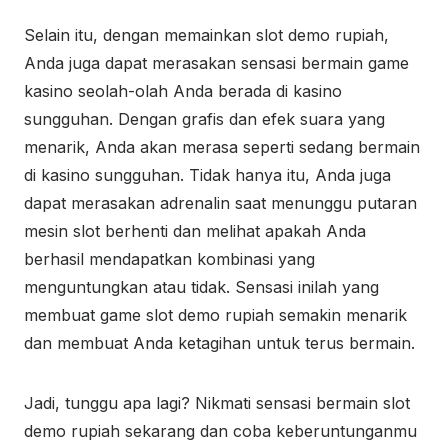
Selain itu, dengan memainkan slot demo rupiah,
Anda juga dapat merasakan sensasi bermain game
kasino seolah-olah Anda berada di kasino
sungguhan. Dengan grafis dan efek suara yang
menarik, Anda akan merasa seperti sedang bermain
di kasino sungguhan. Tidak hanya itu, Anda juga
dapat merasakan adrenalin saat menunggu putaran
mesin slot berhenti dan melihat apakah Anda
berhasil mendapatkan kombinasi yang
menguntungkan atau tidak. Sensasi inilah yang
membuat game slot demo rupiah semakin menarik
dan membuat Anda ketagihan untuk terus bermain.
Jadi, tunggu apa lagi? Nikmati sensasi bermain slot
demo rupiah sekarang dan coba keberuntunganmu