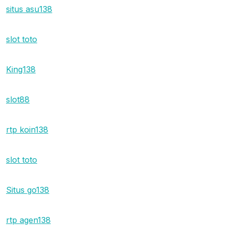
situs asu138
slot toto
King138
slot88
rtp koin138
slot toto
Situs go138
rtp agen138